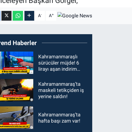
 inceleyen Başkan Görgel,
-
+
A
A
rend Haberler
Kahramanmaraşlı
sürücüler müjde! 6
lirayı aşan indirim
olacak
Kahramanmaraş’ta
maskeli tetikçiden iş
yerine saldırı!
Kahramanmaraş’ta
hafta başı zam var!