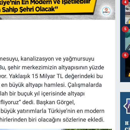
4
5
6
çmesuyu, kanalizasyon ve yağmursuyu
Bu, şehir merkezimizin altyapısının yüzde
or. Yaklaşık 15 Milyar TL değerindeki bu
 en büyük altyapı hamlesi. Çalışmalarda
ah bir buçuk yıl içerisinde altyapı
liyoruz” dedi. Başkan Görgel,
üyük yatırımlarla Türkiye’nin en modern
ehirlerinden biri olacağını sözlerine ekledi.