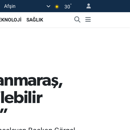
°
Afşin
30
EKNOLOJİ
SAĞLIK
anmaraş,
lebilir
k”