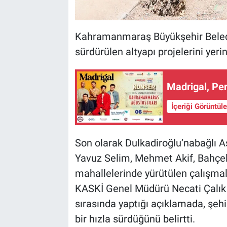
Kahramanmaraş Büyükşehir Belediy
sürdürülen altyapı projelerini ye
Madrigal, P
İçeriği Görüntül
Son olarak Dulkadiroğlu’nabağlı A
Yavuz Selim, Mehmet Akif, Bahçel
mahallelerinde yürütülen çalışmal
KASKİ Genel Müdürü Necati Çalık d
sırasında yaptığı açıklamada, şehi
bir hızla sürdüğünü belirtti.