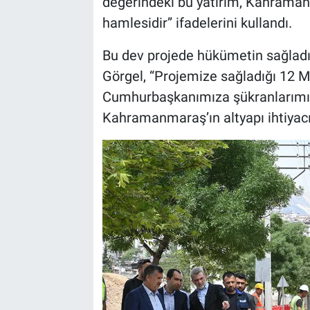
değerindeki bu yatırım, Kahraman
hamlesidir” ifadelerini kullandı.
Bu dev projede hükümetin sağlad
Görgel, “Projemize sağladığı 12 Mil
Cumhurbaşkanımıza şükranlarımız
Kahramanmaraş’ın altyapı ihtiyacı