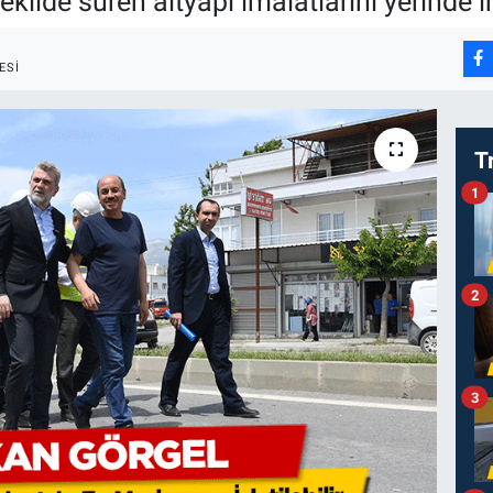
ekilde süren altyapı imalatlarını yerinde
ESI
T
1
2
3