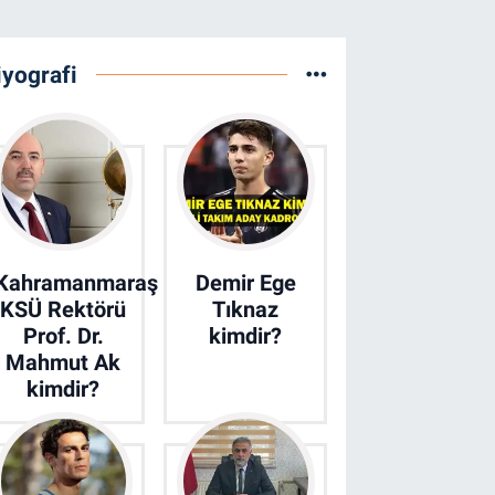
iyografi
Kahramanmaraş
Demir Ege
KSÜ Rektörü
Tıknaz
Prof. Dr.
kimdir?
Mahmut Ak
kimdir?