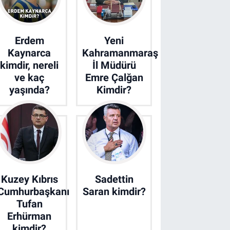
Erdem
Yeni
Kaynarca
Kahramanmaraş
kimdir, nereli
İl Müdürü
ve kaç
Emre Çalğan
yaşında?
Kimdir?
Kuzey Kıbrıs
Sadettin
Cumhurbaşkanı
Saran kimdir?
Tufan
Erhürman
kimdir?