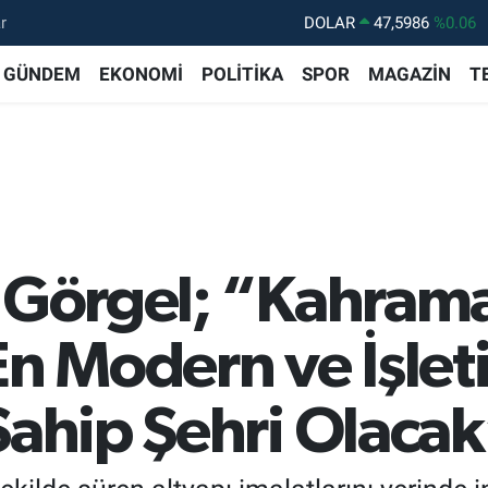
r
DOLAR
47,5986
%0.06
EURO
55,0700
%0.1
GÜNDEM
EKONOMİ
POLİTİKA
SPOR
MAGAZİN
T
STERLİN
64,2438
%0.21
GRAM ALTIN
6518.23
%0.39
BİST100
13.703
%0
BITCOIN
64.475,47
%0.66
t Görgel; “Kahram
n Modern ve İşleti
Sahip Şehri Olaca