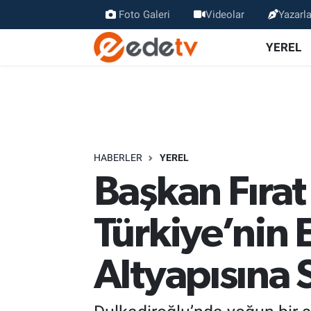
Foto Galeri
Videolar
Yazarla
YEREL
HABERLER
YEREL
Başkan Fıra
Türkiye’nin E
Altyapısına 