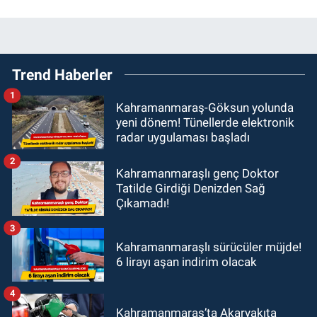
Trend Haberler
1
Kahramanmaraş-Göksun yolunda
yeni dönem! Tünellerde elektronik
radar uygulaması başladı
2
Kahramanmaraşlı genç Doktor
Tatilde Girdiği Denizden Sağ
Çıkamadı!
3
Kahramanmaraşlı sürücüler müjde!
6 lirayı aşan indirim olacak
4
Kahramanmaraş’ta Akaryakıta