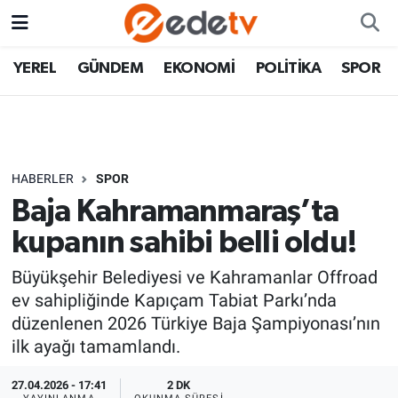
YEREL
GÜNDEM
EKONOMİ
POLİTİKA
SPOR
HABERLER
SPOR
Baja Kahramanmaraş’ta
kupanın sahibi belli oldu!
Büyükşehir Belediyesi ve Kahramanlar Offroad
ev sahipliğinde Kapıçam Tabiat Parkı’nda
düzenlenen 2026 Türkiye Baja Şampiyonası’nın
ilk ayağı tamamlandı.
27.04.2026 - 17:41
2 DK