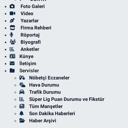
Foto Galeri
Video
Yazarlar
Firma Rehberi
Röportaj
Biyografi
Anketler
Künye
İletişim
Servisler
Nöbetçi Eczaneler
Hava Durumu
Trafik Durumu
Süper Lig Puan Durumu ve Fikstür
Tüm Manşetler
Son Dakika Haberleri
Haber Arşivi