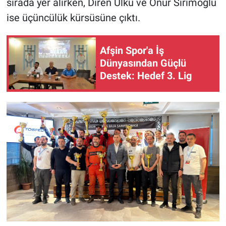
sırada yer alırken, Diren Ülkü ve Onur Sırımoğlu
ise üçüncülük kürsüsüne çıktı.
Afşin Spor'a İş
Dünyasından Güçlü
Destek: Hedef 3. Lig