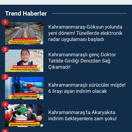
Trend Haberler
1
Kahramanmaraş-Göksun yolunda
yeni dönem! Tünellerde elektronik
radar uygulaması başladı
2
Kahramanmaraşlı genç Doktor
Tatilde Girdiği Denizden Sağ
Çıkamadı!
3
Kahramanmaraşlı sürücüler müjde!
6 lirayı aşan indirim olacak
4
Kahramanmaraş’ta Akaryakıta
indirim bekleyenlere zam şoku!
5