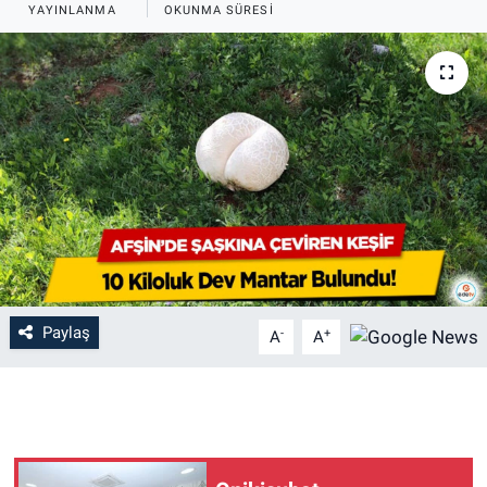
YAYINLANMA
OKUNMA SÜRESI
Paylaş
-
+
A
A