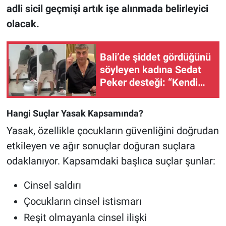
adli sicil geçmişi artık işe alınmada belirleyici
olacak.
Bali’de şiddet gördüğünü
söyleyen kadına Sedat
Peker desteği: “Kendimi
güvende hissediyorum”
Hangi Suçlar Yasak Kapsamında?
Yasak, özellikle çocukların güvenliğini doğrudan
etkileyen ve ağır sonuçlar doğuran suçlara
odaklanıyor. Kapsamdaki başlıca suçlar şunlar:
Cinsel saldırı
Çocukların cinsel istismarı
Reşit olmayanla cinsel ilişki