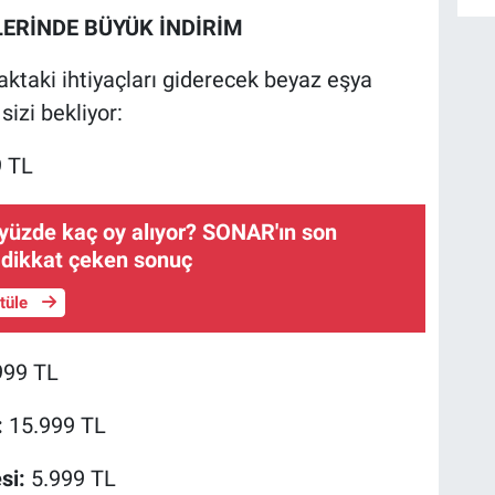
LERİNDE BÜYÜK İNDİRİM
faktaki ihtiyaçları giderecek beyaz eşya
izi bekliyor:
 TL
 yüzde kaç oy alıyor? SONAR'ın son
 dikkat çeken sonuç
ntüle
999 TL
:
15.999 TL
si:
5.999 TL