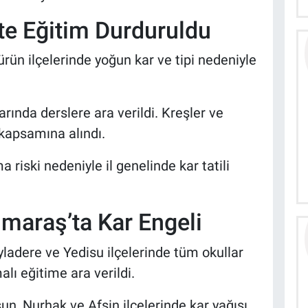
s’te Eğitim Durduruldu
ürün ilçelerinde yoğun kar ve tipi nedeniyle
ında derslere ara verildi. Kreşler ve
 kapsamına alındı.
a riski nedeniyle il genelinde kar tatili
maraş’ta Kar Engeli
ayladere ve Yedisu ilçelerinde tüm okullar
malı eğitime ara verildi.
, Nurhak ve Afşin ilçelerinde kar yağışı