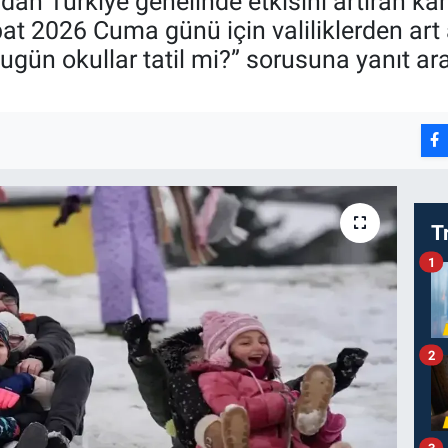
ndan Türkiye genelinde etkisini artıran ka
at 2026 Cuma günü için valiliklerden art a
Bugün okullar tatil mi?” sorusuna yanıt arar
T
1
2
3