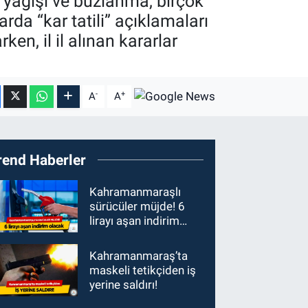
r yağışı ve buzlanma, birçok
rda “kar tatili” açıklamaları
ken, il il alınan kararlar
-
+
A
A
rend Haberler
Kahramanmaraşlı
sürücüler müjde! 6
lirayı aşan indirim
olacak
Kahramanmaraş’ta
maskeli tetikçiden iş
yerine saldırı!