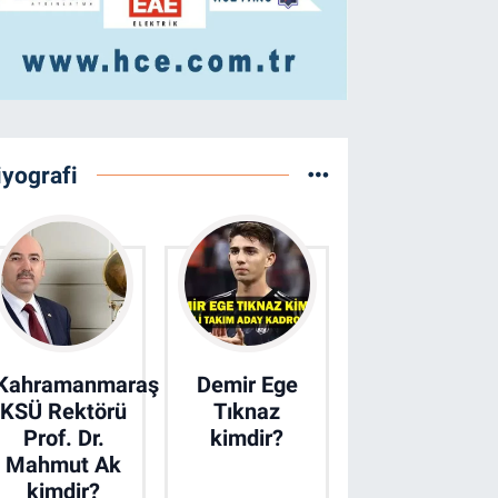
iyografi
Kahramanmaraş
Demir Ege
KSÜ Rektörü
Tıknaz
Prof. Dr.
kimdir?
Mahmut Ak
kimdir?