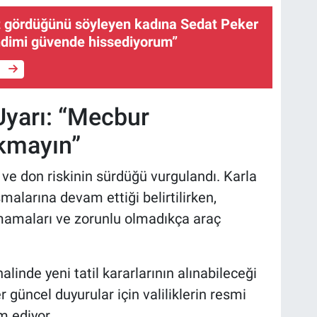
et gördüğünü söyleyen kadına Sedat Peker
ndimi güvende hissediyorum”
e
 Uyarı: “Mecbur
kmayın”
 ve don riskinin sürdüğü vurgulandı. Karla
alarına devam ettiği belirtilirken,
kmamaları ve zorunlu olmadıkça araç
alinde yeni tatil kararlarının alınabileceği
er güncel duyurular için valiliklerin resmi
m ediyor.