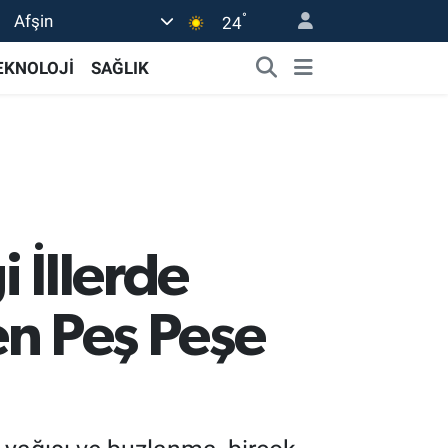
°
Afşin
24
EKNOLOJİ
SAĞLIK
 İllerde
den Peş Peşe