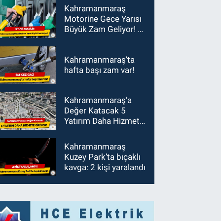
Kahramanmaraş
Motorine Gece Yarısı
Büyük Zam Geliyor! 5
TL'yi Aşabilir
Kahramanmaraş’ta
hafta başı zam var!
Kahramanmaraş’a
Değer Katacak 5
Yatırım Daha Hizmete
Giriyor!
Kahramanmaraş
Kuzey Park’ta bıçaklı
kavga: 2 kişi yaralandı