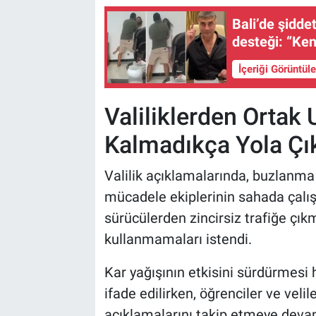
Bali’de şidd
desteği: “Ke
İçeriği Görüntül
Valiliklerden Ortak
Kalmadıkça Yola Çı
Valilik açıklamalarında, buzlanma
mücadele ekiplerinin sahada çalışm
sürücülerden zincirsiz trafiğe çı
kullanmamaları istendi.
Kar yağışının etkisini sürdürmesi h
ifade edilirken, öğrenciler ve velil
açıklamalarını takip etmeye deva