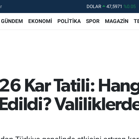
r
DOLAR
47,5971
%0.05
EURO
55,1336
%0.18
GÜNDEM
EKONOMİ
POLİTİKA
SPOR
MAGAZİN
T
STERLİN
64,2534
%0.22
GRAM ALTIN
6518.23
%0.39
BİST100
13.703
%0
BITCOIN
64.475,47
%0.66
6 Kar Tatili: Hangi
 Edildi? Valilikler