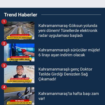
Trend Haberler
1
Kahramanmaraş-Göksun yolunda
yeni dönem! Tünellerde elektronik
radar uygulaması başladı
2
Kahramanmaraşlı sürücüler müjde!
6 lirayı aşan indirim olacak
3
Kahramanmaraşlı genç Doktor
Tatilde Girdiği Denizden Sağ
Çıkamadı!
4
Kahramanmaraş’ta hafta başı zam
var!