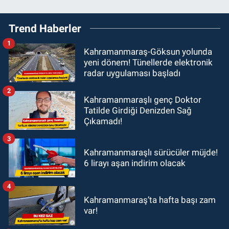
Trend Haberler
1
Kahramanmaraş-Göksun yolunda
yeni dönem! Tünellerde elektronik
radar uygulaması başladı
2
Kahramanmaraşlı genç Doktor
Tatilde Girdiği Denizden Sağ
Çıkamadı!
3
Kahramanmaraşlı sürücüler müjde!
6 lirayı aşan indirim olacak
4
Kahramanmaraş’ta hafta başı zam
var!